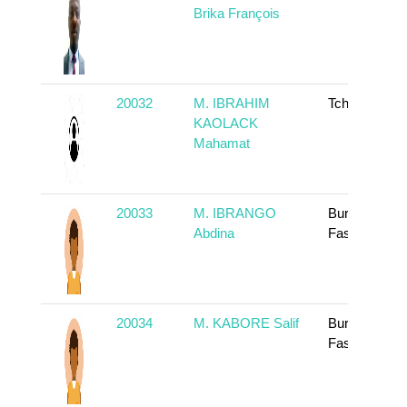
Brika François
20032
M. IBRAHIM
Tchad
KAOLACK
Mahamat
20033
M. IBRANGO
Burkina
Abdina
Faso
20034
M. KABORE Salif
Burkina
Faso