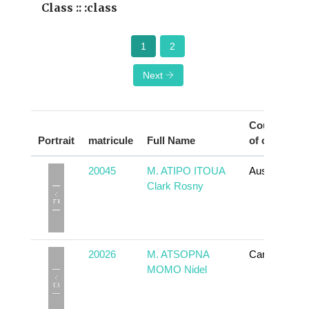
Class :: :class
1
2
Next
Country
Portrait
matricule
Full Name
of origin
20045
M. ATIPO ITOUA
Australia
Clark Rosny
20026
M. ATSOPNA
Cameroun
MOMO Nidel