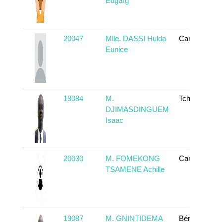
Edgarg
20047
Mlle. DASSI Hulda
Cameroun
Eunice
19084
M.
Tchad
DJIMASDINGUEM
Isaac
20030
M. FOMEKONG
Cameroun
TSAMENE Achille
19087
M. GNINTIDEMA
Bénin