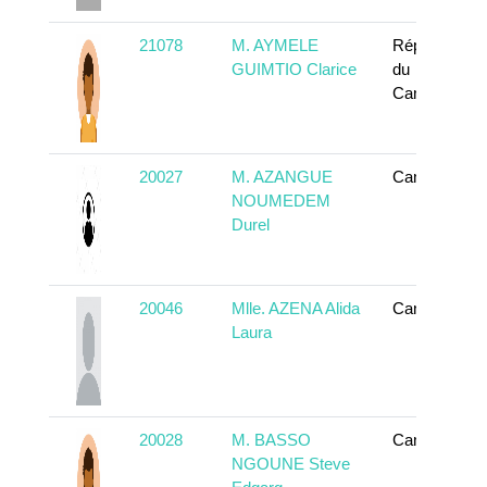
21078
M. AYMELE
République
GUIMTIO Clarice
du
Cameroun
20027
M. AZANGUE
Cameroun
NOUMEDEM
Durel
20046
Mlle. AZENA Alida
Cameroun
Laura
20028
M. BASSO
Cameroun
NGOUNE Steve