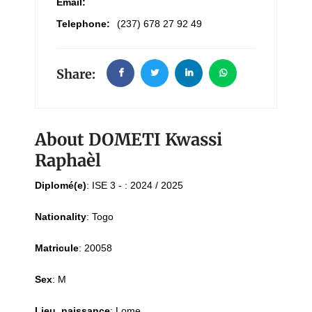
Email:
Telephone:
(237) 678 27 92 49
Share:
About DOMETI Kwassi
Raphaèl
Diplomé(e)
:
ISE 3 - : 2024 / 2025
Nationality
:
Togo
Matricule
:
20058
Sex
:
M
Lieu_naissance
:
Lome