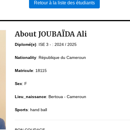
Retour à la liste des étudiants
About JOUBAÏDA Ali
Diplomé(e)
:
ISE 3 - : 2024 / 2025
Nationality
:
République du Cameroun
Matricule
:
18115
Sex
:
F
Lieu_naissance
:
Bertoua - Cameroun
Sports
:
hand ball