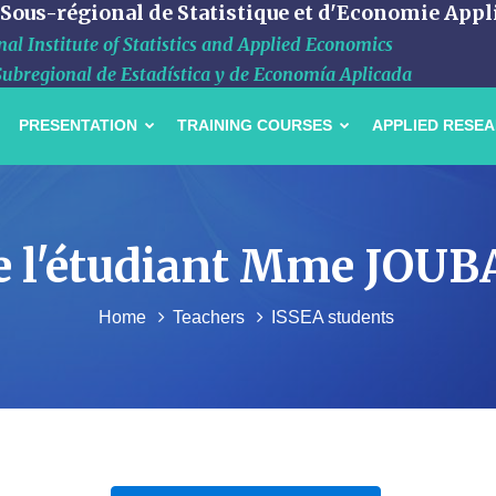
 Sous-régional de Statistique et d'Economie Appl
al Institute of Statistics and Applied Economics
Subregional de Estadística y de Economía Aplicada
PRESENTATION
TRAINING COURSES
APPLIED RESE
de l'étudiant Mme JOUB
Home
Teachers
ISSEA students