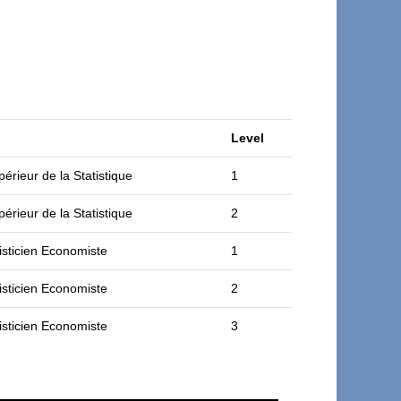
Level
érieur de la Statistique
1
érieur de la Statistique
2
isticien Economiste
1
isticien Economiste
2
isticien Economiste
3