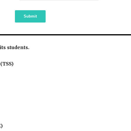
Submit
 its students.
 (TSS)
E)