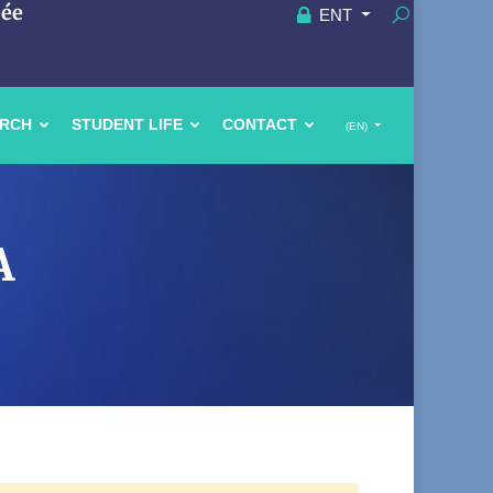
uée
ENT
ARCH
STUDENT LIFE
CONTACT
(EN)
A