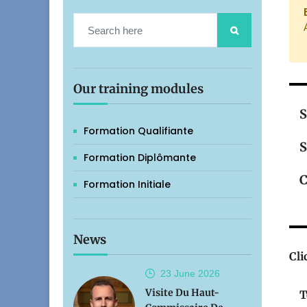
Our training modules
S
Formation Qualifiante
S
Formation Diplômante
C
Formation Initiale
News
Cli
23 June
2026
Visite Du Haut-
T