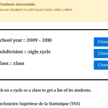
Etudiants introuvable.
Aucun étudiant n'a été trouvé pour votre critère.
chool year :: 2009 - 2010
Chang
ubdivision :: :sigle_cycle
Chang
lass :: :class
Chang
ck on a cycle or a class to get a list of its students.
echnicien Supérieur de la Statistique (TSS)