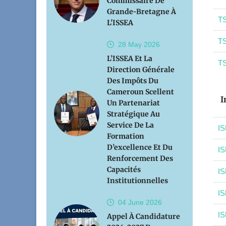
Commissaire De
Grande-Bretagne À
TS
L'ISSEA
TS
28 May
2026
L’ISSEA Et La
TS
Direction Générale
Des Impôts Du
Cameroun Scellent
I
Un Partenariat
Stratégique Au
Service De La
IS
Formation
D’excellence Et Du
IS
Renforcement Des
Capacités
IS
Institutionnelles
IS
04 June
2026
IS
Appel À Candidature