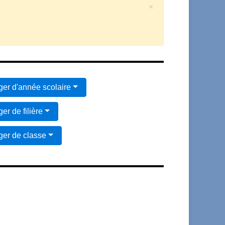
×
er d'année scolaire
er de filière
er de classe