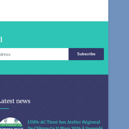
l
Subscribe
Latest news
L'OPA-AC Tient Son Atelier Régional
De Clôture Ce 11 Mars 2026 À Yaoundé