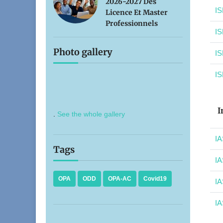
2026-2027 Des
IS
Licence Et Master
Professionnels
IS
Photo gallery
IS
IS
I
.
See the whole gallery
IA
Tags
IA
OPA
ODD
OPA-AC
Covid19
IA
IA