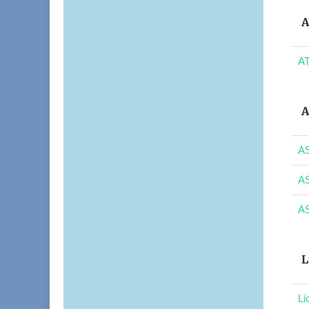
A
AT
A
AS
AS
AS
L
Li