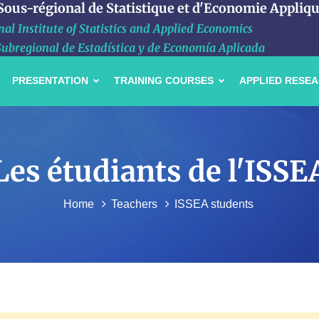
 Sous-régional de Statistique et d'Economie Appliq
al Institute of Statistics and Applied Economics
Subregional de Estadística y de Economía Aplicada
PRESENTATION
TRAINING COURSES
APPLIED RESE
Les étudiants de l'ISSE
Home
Teachers
ISSEA students