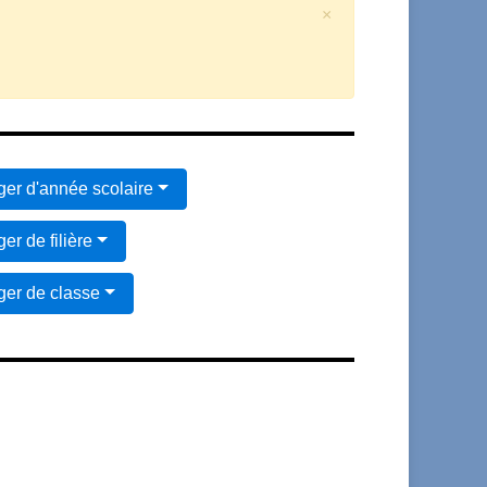
×
er d'année scolaire
er de filière
er de classe