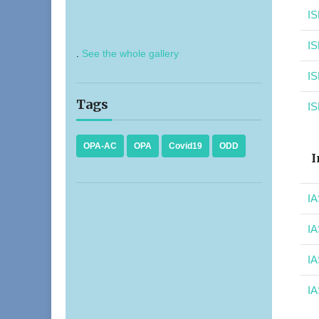
IS
IS
.
See the whole gallery
IS
Tags
IS
OPA-AC
OPA
Covid19
ODD
I
IA
IA
IA
IA