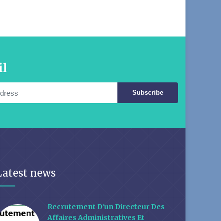
il
Subscribe
Latest news
Recrutement D'un Directeur Des
Affaires Administratives Et