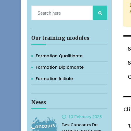
Our training modules
S
Formation Qualifiante
S
Formation Diplômante
C
Formation Initiale
News
Cli
10 February
2026
Les Concours Du
T