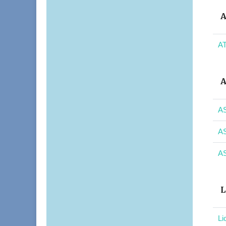
A
AT
A
AS
AS
AS
L
Li