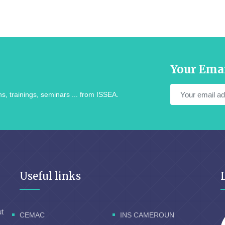
Your Ema
s, trainings, seminars ... from ISSEA.
Useful links
ut
CEMAC
INS CAMEROUN