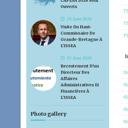
CAPESA 2026 Sont
Ouverts
TS
23 June
2026
TS
Visite Du Haut-
Commissaire De
TS
Grande-Bretagne À
L'ISSEA
I
22 June
2026
Recrutement D'un
Directeur Des
IS
Affaires
Administratives Et
IS
Financières À
IS
L'ISSEA
IS
Photo gallery
IS