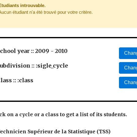
Etudiants introuvable.
Aucun étudiant n'a été trouvé pour votre critère.
chool year :: 2009 - 2010
Chang
ubdivision :: :sigle_cycle
Chang
lass :: :class
Chang
ck on a cycle or a class to get a list of its students.
echnicien Supérieur de la Statistique (TSS)