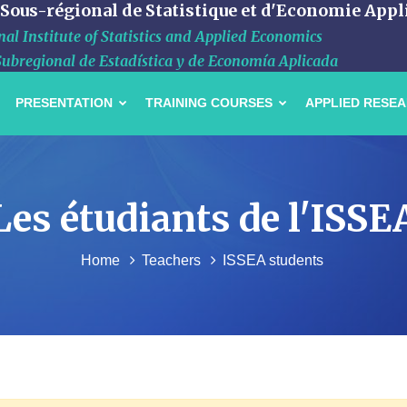
 Sous-régional de Statistique et d'Economie Appl
al Institute of Statistics and Applied Economics
Subregional de Estadística y de Economía Aplicada
PRESENTATION
TRAINING COURSES
APPLIED RESE
Les étudiants de l'ISSE
Home
Teachers
ISSEA students