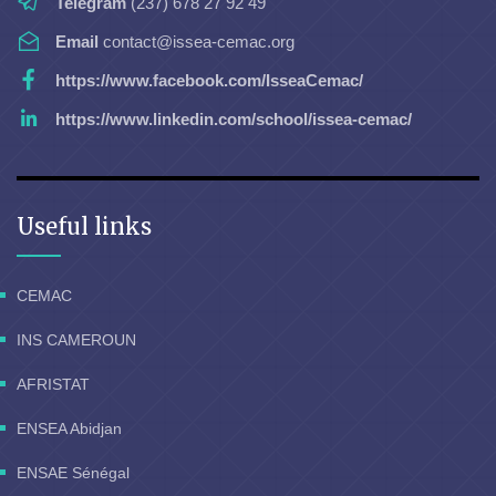
Telegram
(237) 678 27 92 49
Email
contact@issea-cemac.org
https://www.facebook.com/IsseaCemac/
https://www.linkedin.com/school/issea-cemac/
Useful links
CEMAC
INS CAMEROUN
AFRISTAT
ENSEA Abidjan
ENSAE Sénégal