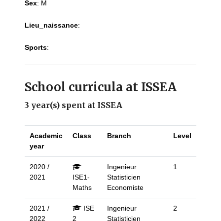
Sex
:
M
Lieu_naissance
:
Sports
:
School curricula at ISSEA
3 year(s) spent at ISSEA
Academic
Class
Branch
Level
year
2020 /
Ingenieur
1
2021
ISE1-
Statisticien
Maths
Economiste
2021 /
ISE
Ingenieur
2
2022
2
Statisticien