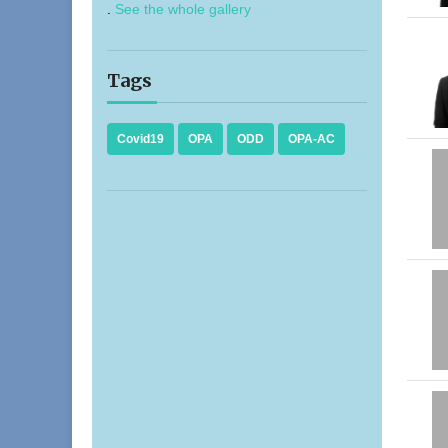
.
See the whole gallery
Tags
Covid19
OPA
ODD
OPA-AC