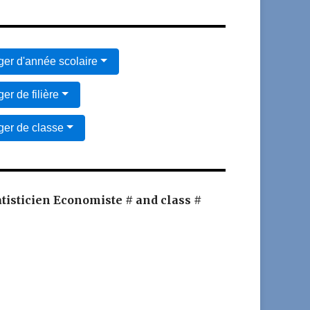
er d'année scolaire
er de filière
er de classe
atisticien Economiste # and class #