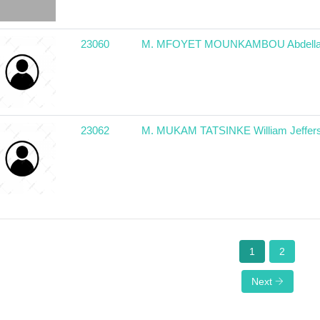
23060
M. MFOYET MOUNKAMBOU Abdellat
23062
M. MUKAM TATSINKE William Jeffer
1
2
Next