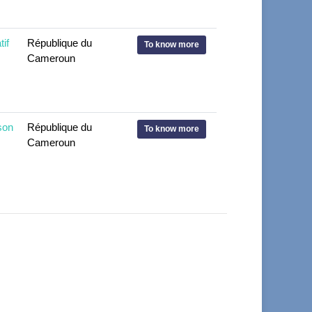
if
République du
To know more
Cameroun
son
République du
To know more
Cameroun