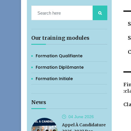
S
Our training modules
S
C
Formation Qualifiante
Formation Diplômante
Formation Initiale
Fin
:cl
News
Cla
04 June
2026
Appel À Candidature