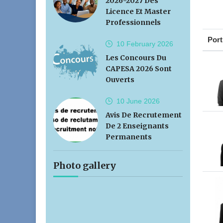
2026-2027 Des
Licence Et Master
Professionnels
Port
10 February
2026
Les Concours Du
CAPESA 2026 Sont
Ouverts
10 June
2026
Avis De Recrutement
De 2 Enseignants
Permanents
Photo gallery