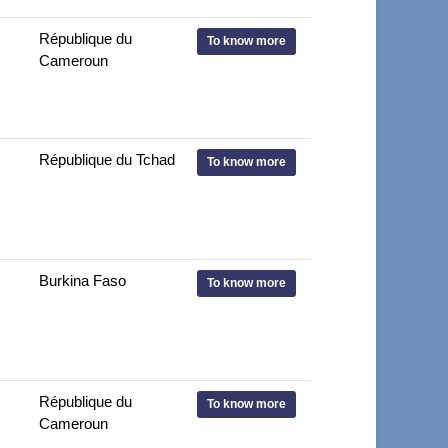
République du
To know more
Cameroun
République du Tchad
To know more
Burkina Faso
To know more
République du
To know more
Cameroun