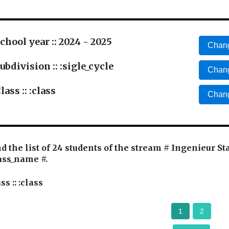
chool year :: 2024 - 2025
Chang
ubdivision :: :sigle_cycle
Chang
lass :: :class
Chang
d the list of 24 students of the stream # Ingenieur St
ass_name #.
ss :: :class
1
2