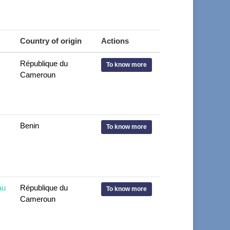
Country of origin
Actions
République du
To know more
Cameroun
Benin
To know more
au
République du
To know more
Cameroun