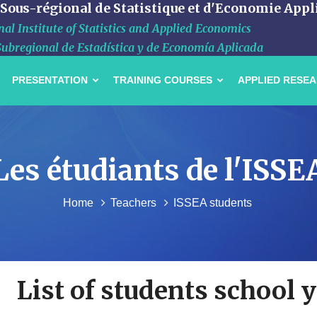
 Sous-régional de Statistique et d'Economie Appl
al Institute of Statistics and Applied Economics
Subregional de Estadística y de Economía Aplicada
PRESENTATION
TRAINING COURSES
APPLIED RESE
Les étudiants de l'ISSE
Home
Teachers
ISSEA students
List of students school 