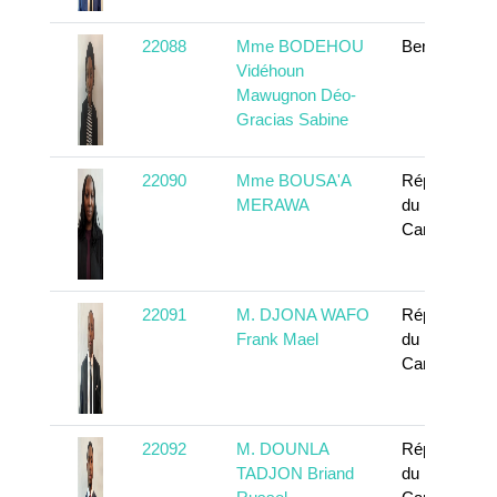
22088
Mme BODEHOU
Benin
Vidéhoun
Mawugnon Déo-
Gracias Sabine
22090
Mme BOUSA'A
République
MERAWA
du
Cameroun
22091
M. DJONA WAFO
République
Frank Mael
du
Cameroun
22092
M. DOUNLA
République
TADJON Briand
du