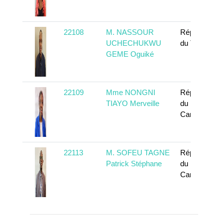
22108
M. NASSOUR
République
UCHECHUKWU
du Tchad
GEME Oguiké
22109
Mme NONGNI
République
TIAYO Merveille
du
Cameroun
22113
M. SOFEU TAGNE
République
Patrick Stéphane
du
Cameroun