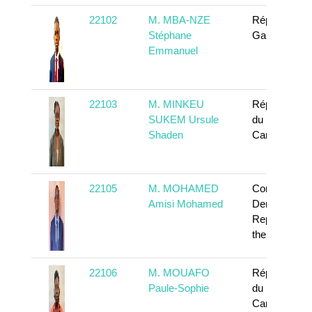
22102
M. MBA-NZE
République
Stéphane
Gabonaise
Emmanuel
22103
M. MINKEU
République
SUKEM Ursule
du
Shaden
Cameroun
22105
M. MOHAMED
Congo, the
Amisi Mohamed
Democratic
Republic of
the
22106
M. MOUAFO
République
Paule-Sophie
du
Cameroun