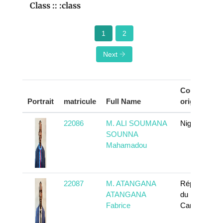
Class :: :class
1
2
Next
Country of
Portrait
matricule
Full Name
origin
22086
M. ALI SOUMANA
Niger
SOUNNA
Mahamadou
22087
M. ATANGANA
République
ATANGANA
du
Fabrice
Cameroun