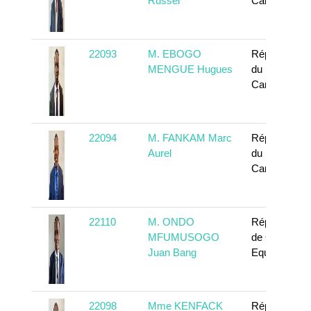
Russel
Cameroun
22093
M. EBOGO
République
MENGUE Hugues
du
Cameroun
22094
M. FANKAM Marc
République
Aurel
du
Cameroun
22110
M. ONDO
République
MFUMUSOGO
de Guinée
Juan Bang
Equatoriale
22098
Mme KENFACK
République