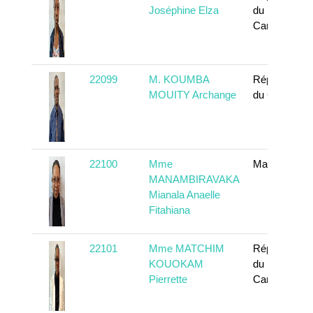
Joséphine Elza
du
Cameroun
22099
M. KOUMBA
République
MOUITY Archange
du Congo
22100
Mme
Madagascar
MANAMBIRAVAKA
Mianala Anaelle
Fitahiana
22101
Mme MATCHIM
République
KOUOKAM
du
Pierrette
Cameroun