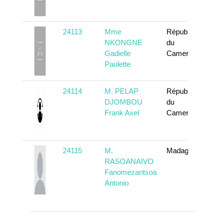
24113
Mme
République
NKONGNE
du
Gadielle
Cameroun
Paulette
24114
M. PELAP
République
DJOMBOU
du
Frank Axel
Cameroun
24115
M.
Madagascar
RASOANAIVO
Fanomezantsoa
Antonio