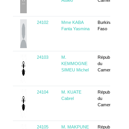
Attiléo
Cameroun
24102
Mme KABA
Burkina
Fanta Yasmina
Faso
24103
M.
République
KEMMOGNE
du
SIMEU Michel
Cameroun
24104
M. KUATE
République
Cabrel
du
Cameroun
24105
M. MAKPUNE
République