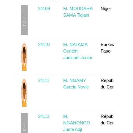
24109
M. MOUDAHA
Niger
SAMA Tidjani
24110
M. NATAMA
Burkina
Ounténi
Faso
Judicaël Junior
24111
M. NGAMY
République
Garcia Novie
du Congo
24112
M.
République
NGANONGO
du Congo
Juste Adji