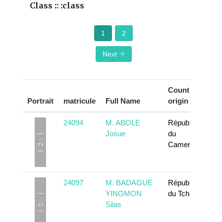
Class :: :class
1
2
Next
Country of
Portrait
matricule
Full Name
origin
24094
M. ABOLE
République
Josue
du
Cameroun
24097
M. BADAGUE
République
YINGMON
du Tchad
Silas