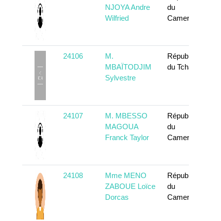
NJOYA Andre
du
Wilfried
Cameroun
24106
M.
République
MBAÏTODJIM
du Tchad
Sylvestre
24107
M. MBESSO
République
MAGOUA
du
Franck Taylor
Cameroun
24108
Mme MENO
République
ZABOUE Loïce
du
Dorcas
Cameroun