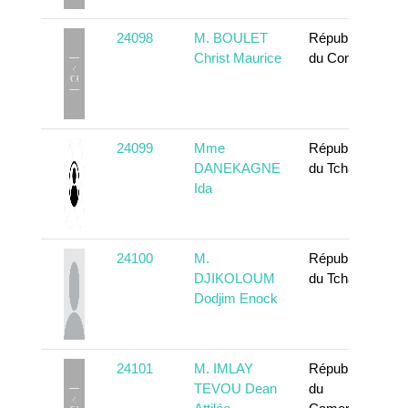
24098
M. BOULET
République
Christ Maurice
du Congo
24099
Mme
République
DANEKAGNE
du Tchad
Ida
24100
M.
République
DJIKOLOUM
du Tchad
Dodjim Enock
24101
M. IMLAY
République
TEVOU Dean
du