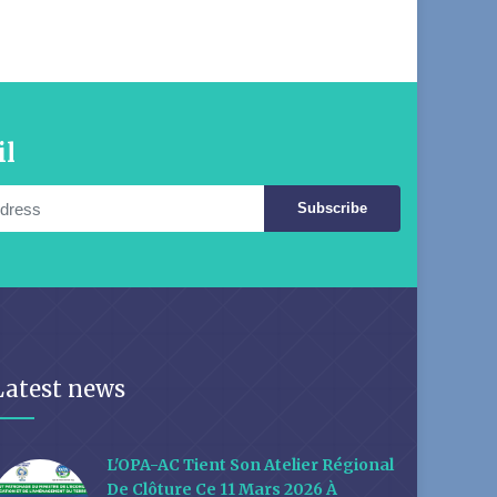
il
Subscribe
Latest news
L'OPA-AC Tient Son Atelier Régional
De Clôture Ce 11 Mars 2026 À