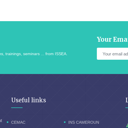
Your Ema
s, trainings, seminars ... from ISSEA.
Useful links
ut
CEMAC
INS CAMEROUN