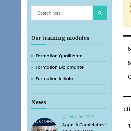
Our training modules
S
Formation Qualifiante
S
Formation Diplômante
C
Formation Initiale
News
Cli
04 June
2026
Appel À Candidature
T