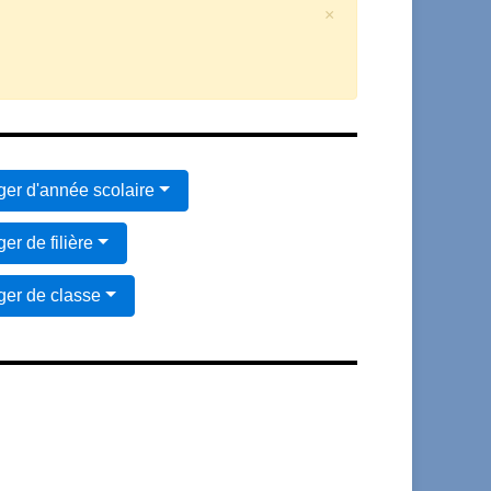
×
er d'année scolaire
er de filière
er de classe