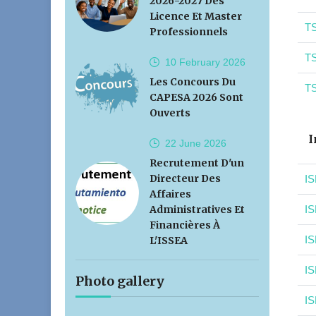
2026-2027 Des
Licence Et Master
TS
Professionnels
TS
10 February
2026
Les Concours Du
TS
CAPESA 2026 Sont
Ouverts
I
22 June
2026
Recrutement D'un
Directeur Des
IS
Affaires
Administratives Et
IS
Financières À
IS
L'ISSEA
IS
Photo gallery
IS