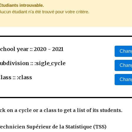
Etudiants introuvable.
Aucun étudiant n'a été trouvé pour votre critère.
chool year :: 2020 - 2021
Chang
ubdivision :: :sigle_cycle
Chang
lass :: :class
Chang
ck on a cycle or a class to get a list of its students.
echnicien Supérieur de la Statistique (TSS)