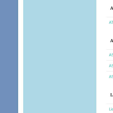
A
AT
A
AS
AS
AS
L
Li