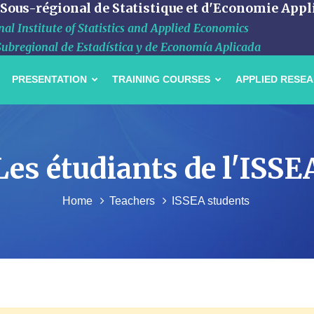
 Sous-régional de Statistique et d'Economie Appl
al Institute of Statistics and Applied Economics
Subregional de Estadística y de Economía Aplicada
PRESENTATION
TRAINING COURSES
APPLIED RESE
Les étudiants de l'ISSE
Home
Teachers
ISSEA students