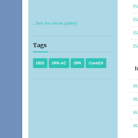
IS
IS
.
See the whole gallery
IS
Tags
IS
ODD
OPA-AC
OPA
Covid19
I
IA
IA
IA
IA