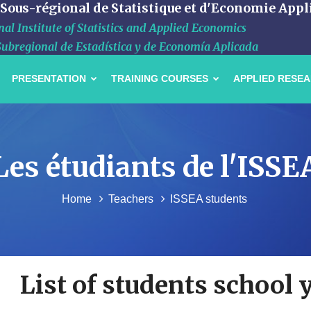
 Sous-régional de Statistique et d'Economie Appl
al Institute of Statistics and Applied Economics
Subregional de Estadística y de Economía Aplicada
PRESENTATION
TRAINING COURSES
APPLIED RESE
Les étudiants de l'ISSE
Home
Teachers
ISSEA students
List of students school 