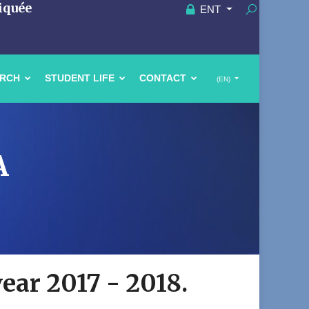
iquée
ENT
ARCH
STUDENT LIFE
CONTACT
(EN)
A
year 2017 - 2018.