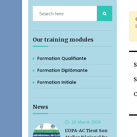
Our training modules
Formation Qualifiante
S
Formation Diplômante
S
Formation Initiale
C
News
10 March
2026
L'OPA-AC Tient Son