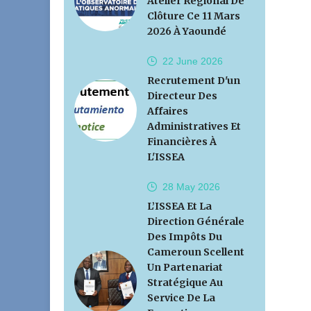
Atelier Régional De
Clôture Ce 11 Mars
2026 À Yaoundé
22 June
2026
Recrutement D'un
Directeur Des
Affaires
Administratives Et
Financières À
L'ISSEA
28 May
2026
L’ISSEA Et La
Direction Générale
Des Impôts Du
Cameroun Scellent
Un Partenariat
Stratégique Au
Service De La