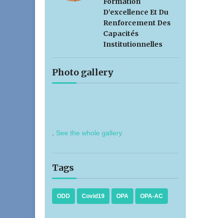
Formation
D’excellence Et Du
Renforcement Des
Capacités
Institutionnelles
Photo gallery
.
See the whole gallery
Tags
ODD
Covid19
OPA
OPA-AC