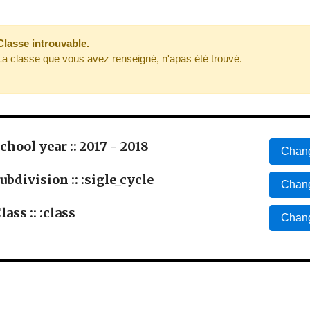
Classe introuvable.
La classe que vous avez renseigné, n'apas été trouvé.
chool year :: 2017 - 2018
Chang
ubdivision :: :sigle_cycle
Chang
lass :: :class
Chang