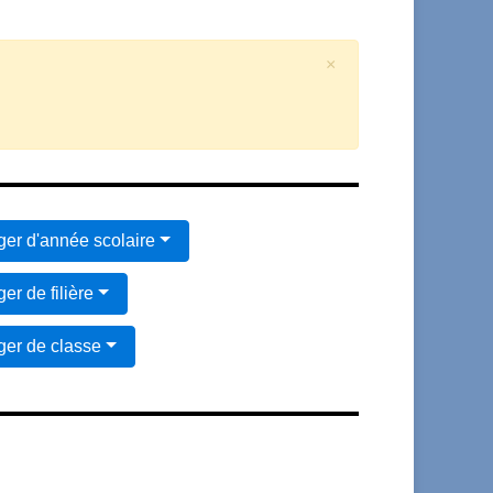
×
er d'année scolaire
er de filière
er de classe