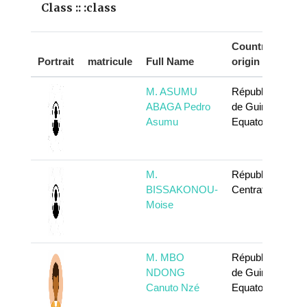
Class :: :class
Country of
Portrait
matricule
Full Name
origin
M. ASUMU
République
ABAGA Pedro
de Guinée
Asumu
Equatoriale
M.
République
BISSAKONOU-
Centrafricaine
Moise
M. MBO
République
NDONG
de Guinée
Canuto Nzé
Equatoriale