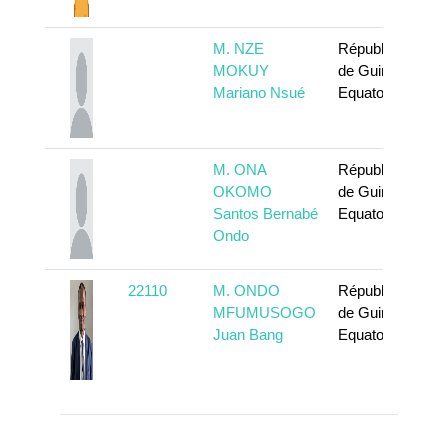
M. NZE
République
MOKUY
de Guinée
Mariano Nsué
Equatoriale
M. ONA
République
OKOMO
de Guinée
Santos Bernabé
Equatoriale
Ondo
22110
M. ONDO
République
MFUMUSOGO
de Guinée
Juan Bang
Equatoriale