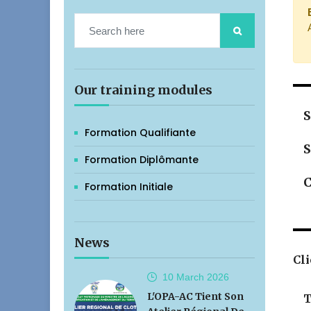
Our training modules
S
Formation Qualifiante
S
Formation Diplômante
C
Formation Initiale
News
Cli
10 March
2026
L'OPA-AC Tient Son
T