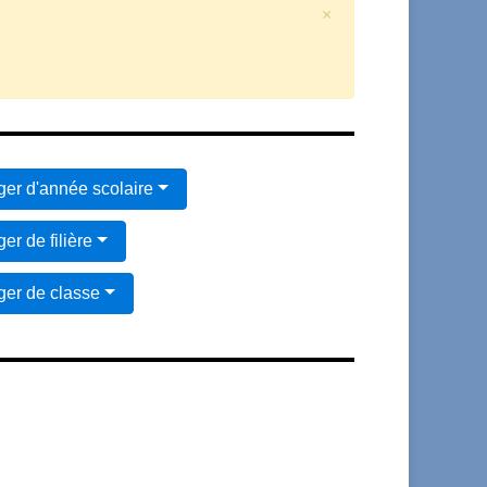
×
er d'année scolaire
er de filière
er de classe