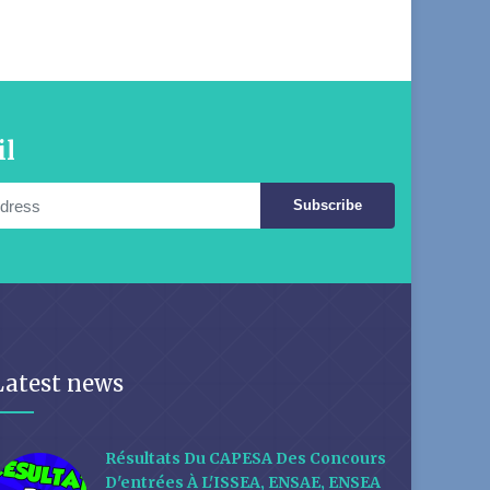
il
Subscribe
Latest news
Résultats Du CAPESA Des Concours
D'entrées À L'ISSEA, ENSAE, ENSEA