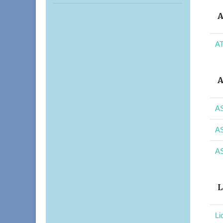
A
AT
A
AS
AS
AS
L
Li