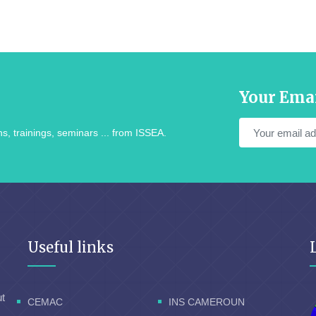
Your Ema
s, trainings, seminars ... from ISSEA.
Useful links
ut
CEMAC
INS CAMEROUN