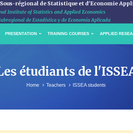
 Sous-régional de Statistique et d'Economie Appl
al Institute of Statistics and Applied Economics
Subregional de Estadística y de Economía Aplicada
PRESENTATION
TRAINING COURSES
APPLIED RESE
Les étudiants de l'ISSE
Home
Teachers
ISSEA students