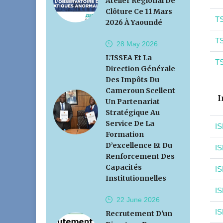
Atelier Régional De
Clôture Ce 11 Mars
TS
2026 À Yaoundé
TS
28 May
2026
L’ISSEA Et La
TS
Direction Générale
Des Impôts Du
Cameroun Scellent
I
Un Partenariat
Stratégique Au
Service De La
IS
Formation
D’excellence Et Du
IS
Renforcement Des
Capacités
IS
Institutionnelles
IS
22 June
2026
IS
Recrutement D'un