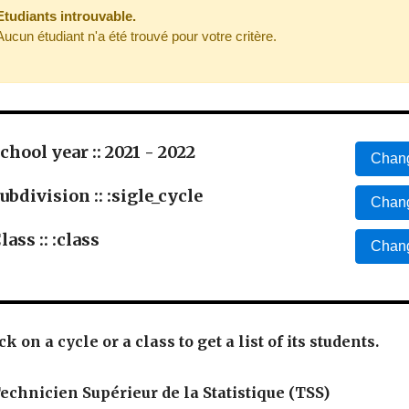
Etudiants introuvable.
Aucun étudiant n'a été trouvé pour votre critère.
chool year :: 2021 - 2022
Chang
ubdivision :: :sigle_cycle
Chang
lass :: :class
Chang
ck on a cycle or a class to get a list of its students.
echnicien Supérieur de la Statistique (TSS)