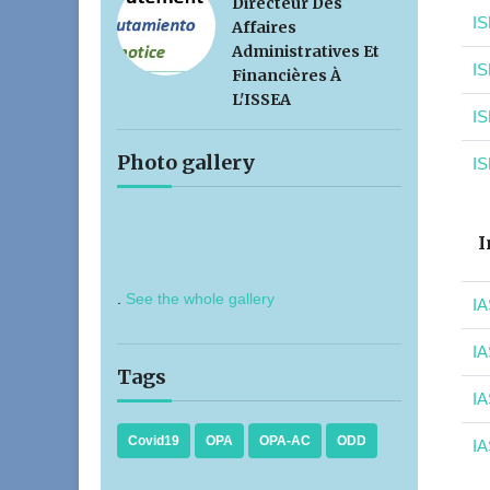
Directeur Des
IS
Affaires
Administratives Et
IS
Financières À
L'ISSEA
IS
Photo gallery
IS
I
.
See the whole gallery
IA
IA
Tags
IA
Covid19
OPA
OPA-AC
ODD
IA