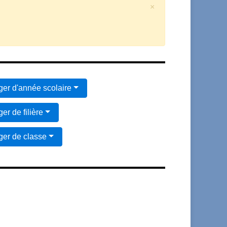
×
er d'année scolaire
er de filière
er de classe