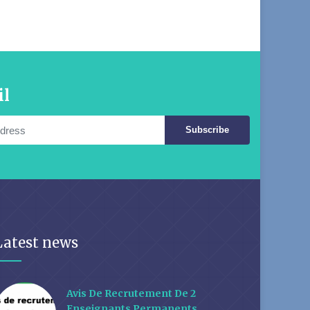
il
Subscribe
Latest news
Avis De Recrutement De 2
Enseignants Permanents