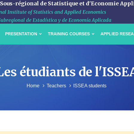
 Sous-régional de Statistique et d'Economie Appl
al Institute of Statistics and Applied Economics
Subregional de Estadística y de Economía Aplicada
PRESENTATION
TRAINING COURSES
APPLIED RESE
Les étudiants de l'ISSE
Home
Teachers
ISSEA students