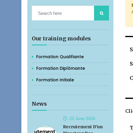
Our training modules
S
Formation Qualifiante
S
Formation Diplômante
C
Formation Initiale
News
Cli
22 June
2026
Recrutement D'un
T