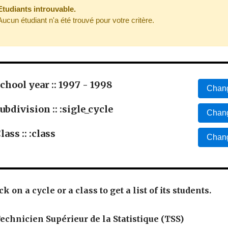
Etudiants introuvable.
Aucun étudiant n'a été trouvé pour votre critère.
chool year :: 1997 - 1998
Chang
ubdivision :: :sigle_cycle
Chang
lass :: :class
Chang
ck on a cycle or a class to get a list of its students.
echnicien Supérieur de la Statistique (TSS)