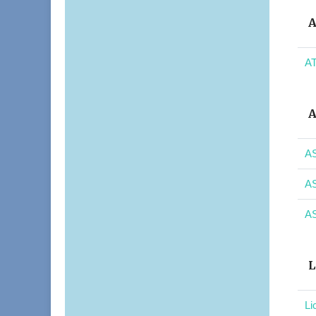
A
AT
A
AS
AS
AS
L
Li