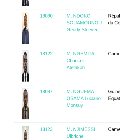
18080
M. NDOKO
République
SOUAMOUNOU
du Congo
Geddy Steeven
18122
M. NGEMITA
Cameroun
Chancel
Atetakoh
18097
M. NGUEMA
Guinée
OSAMA Luciano
Equatoriale
Monsuy
18123
M. NJIMESSI
Cameroun
Ulbriche