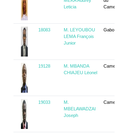
MEKA Audrey
du
Leticia
Cameroun
18083
M. LEYOUBOU
Gabon
LEMA François
Junior
19128
M. MBANDA
Cameroun
CHIAJEU Léonel
19033
M.
Cameroun
MBELAWADZAI
Joseph