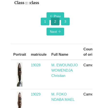
Class :: :class
Prev
1
2
3
Next
Country
Portrait
matricule
Full Name
of origin
A
19028
M. EWOUNDJO
Cameroun
WOMENDJA
Christian
19029
M. FOKO
Cameroun
NDABA MAEL