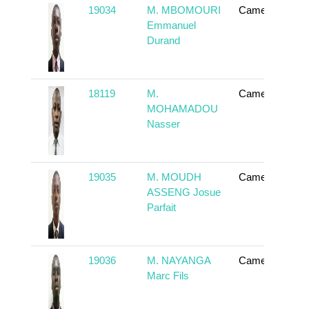
19034
M. MBOMOURI
Cameroun
Emmanuel
Durand
18119
M.
Cameroun
MOHAMADOU
Nasser
19035
M. MOUDH
Cameroun
ASSENG Josue
Parfait
19036
M. NAYANGA
Cameroun
Marc Fils