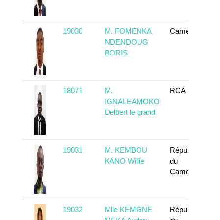
19030
M. FOMENKA
Cameroun
NDENDOUG
BORIS
18071
M.
RCA
IGNALEAMOKO
Delbert le grand
19031
M. KEMBOU
République
KANO Willie
du
Cameroun
19032
Mlle KEMGNE
République