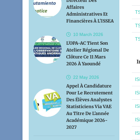
Directeur Des
Affaires
TS
Administratives Et
Financières À L'ISSEA
TS
10 March
2026
TS
L'OPA-AC Tient Son
Atelier Régional De
Clôture Ce 11 Mars
I
2026 À Yaoundé
22 May
2026
IS
Appel À Candidature
Pour Le Recrutement
IS
Des Élèves Analystes
IS
Statisticiens Via VAE
Au Titre De L'année
IS
Académique 2026-
2027
IS