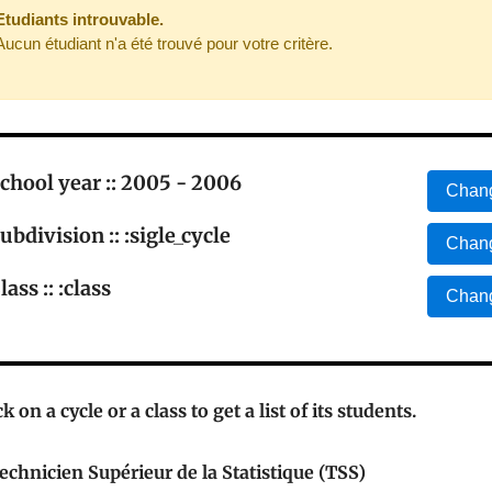
Etudiants introuvable.
Aucun étudiant n'a été trouvé pour votre critère.
chool year :: 2005 - 2006
Chang
ubdivision :: :sigle_cycle
Chang
lass :: :class
Chang
ck on a cycle or a class to get a list of its students.
echnicien Supérieur de la Statistique (TSS)