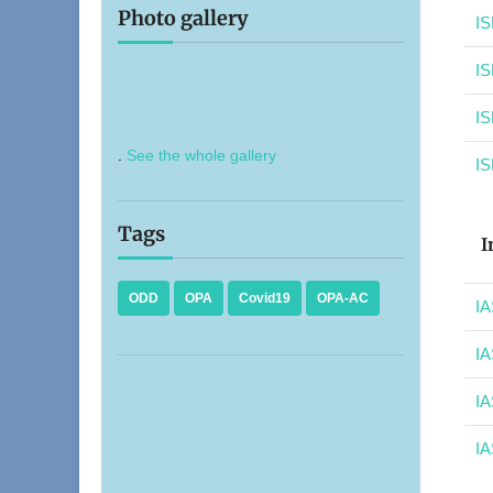
Photo gallery
IS
IS
IS
.
See the whole gallery
IS
Tags
I
ODD
OPA
Covid19
OPA-AC
IA
IA
IA
IA