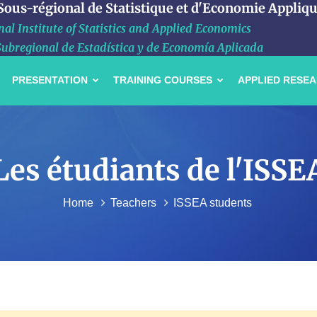
 Sous-régional de Statistique et d'Economie Appliq
al Institute of Statistics and Applied Economics
Subregional de Estadística y de Economía Aplicada
PRESENTATION
TRAINING COURSES
APPLIED RESE
Les étudiants de l'ISSE
Home
Teachers
ISSEA students