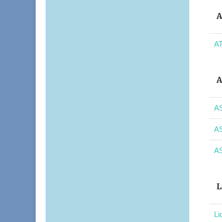
A
AT
A
AS
AS
AS
L
Li