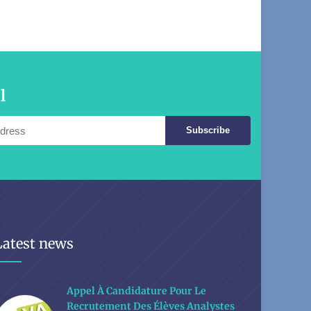
l
Subscribe
Latest news
Appel À Candidature Pour Le
Recrutement Des Élèves Analystes