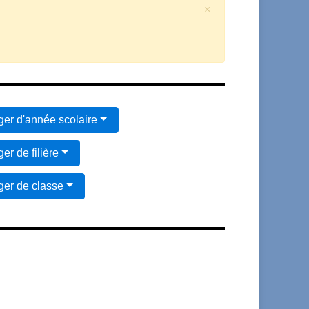
×
er d'année scolaire
er de filière
er de classe