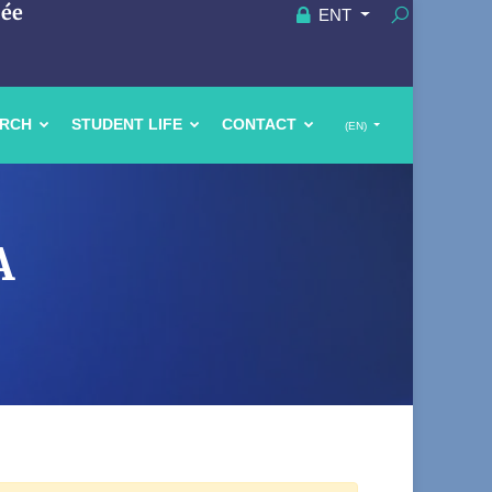
uée
ENT
ARCH
STUDENT LIFE
CONTACT
(EN)
A