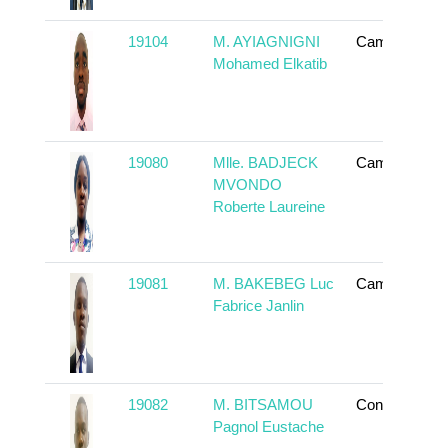
19104
M. AYIAGNIGNI
Cameroun
Mohamed Elkatib
19080
Mlle. BADJECK
Cameroun
MVONDO
Roberte Laureine
19081
M. BAKEBEG Luc
Cameroun
Fabrice Janlin
19082
M. BITSAMOU
Congo
Pagnol Eustache