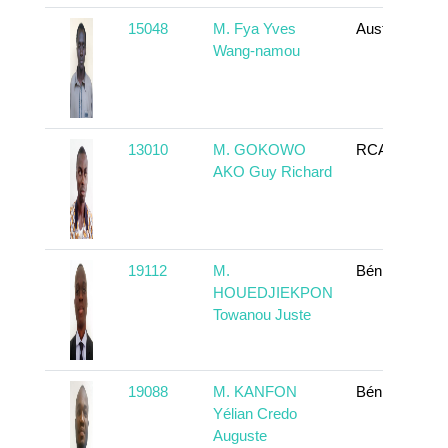
15048
M. Fya Yves
Australia
Wang-namou
13010
M. GOKOWO
RCA
AKO Guy Richard
19112
M.
Bénin
HOUEDJIEKPON
Towanou Juste
19088
M. KANFON
Bénin
Yélian Credo
Auguste