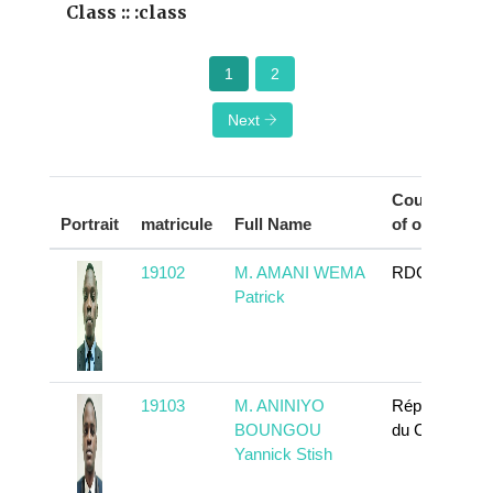
Class :: :class
1
2
Next
Country
Portrait
matricule
Full Name
of origin
19102
M. AMANI WEMA
RDC
Patrick
19103
M. ANINIYO
République
BOUNGOU
du Congo
Yannick Stish