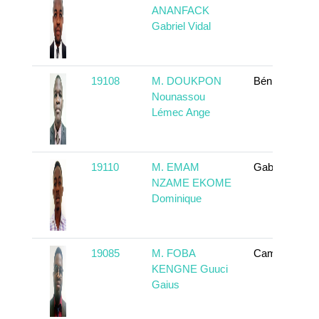
ANANFACK
Gabriel Vidal
19108
M. DOUKPON
Bénin
Nounassou
Lémec Ange
19110
M. EMAM
Gabon
NZAME EKOME
Dominique
19085
M. FOBA
Cameroun
KENGNE Guuci
Gaius