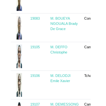
19083
M. BOUEYA
Congo
NGOUALA Brady
De Grace
19105
M. DEFFO
Cameroun
Christophe
19106
M. DELODJI
Tchad
Emile Xavier
19107
M. DEMESSONG
Cameroun