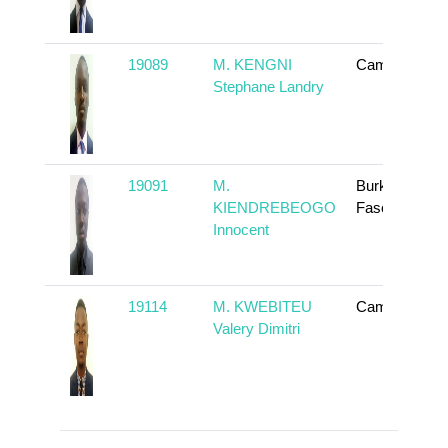
19089
M. KENGNI
Cameroun
Stephane Landry
19091
M.
Burkina
KIENDREBEOGO
Faso
Innocent
19114
M. KWEBITEU
Cameroun
Valery Dimitri