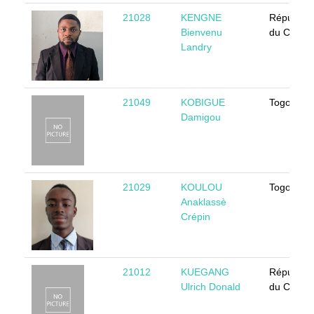
21028
KENGNE
Républiq
Bienvenu
du Camer
Landry
21049
KOBIGUE
Togo
Damigou
21029
KOULOU
Togo
Anaklassè
Crépin
21012
KUEGANG
Républiq
Ulrich Donald
du Camer