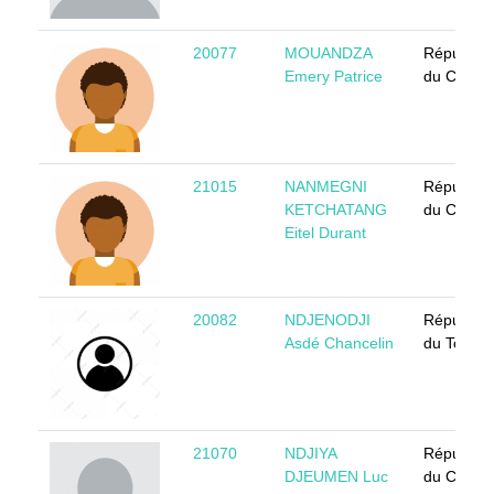
20077
MOUANDZA
Républiq
Emery Patrice
du Congo
21015
NANMEGNI
Républiq
KETCHATANG
du Camer
Eitel Durant
20082
NDJENODJI
Républiq
Asdé Chancelin
du Tchad
21070
NDJIYA
Républiq
DJEUMEN Luc
du Camer