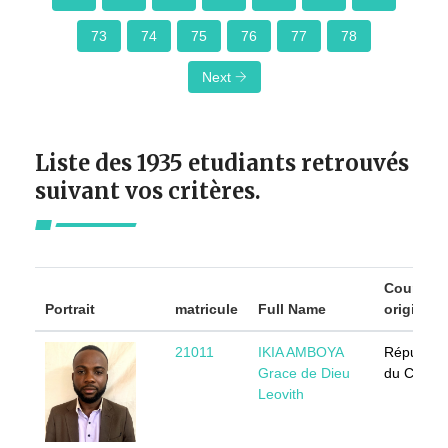
73
74
75
76
77
78
Next
Liste des 1935 etudiants retrouvés
suivant vos critères.
Country 
Portrait
matricule
Full Name
origin
21011
IKIA AMBOYA
Républiq
Grace de Dieu
du Congo
Leovith