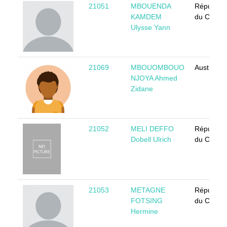
21051
MBOUENDA
Républiq
KAMDEM
du Camer
Ulysse Yann
21069
MBOUOMBOUO
Australia
NJOYA Ahmed
Zidane
21052
MELI DEFFO
Républiq
Dobell Ulrich
du Camer
21053
METAGNE
Républiq
FOTSING
du Camer
Hermine