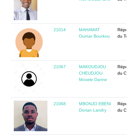
21014
MAHAMAT
Républiq
Oumar Bourkou
du Tchad
21067
MAKOUDJOU
Républiq
CHEUDJOU
du Camer
Mosele Darine
21068
MBONJO EBENI
Républiq
Dorian Landry
du Camer