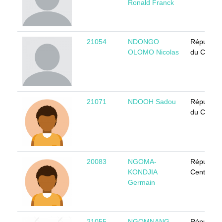
Ronald Franck
21054
NDONGO
Républiq
OLOMO Nicolas
du Camer
21071
NDOOH Sadou
Républiq
du Camer
20083
NGOMA-
Républiq
KONDJIA
Centrafric
Germain
21055
NGOMNANG
Républiq