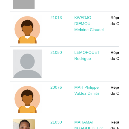
21013
KWEDJO
Républiq
DIEMOU
du Camer
Melaine Claudel
21050
LEMOFOUET
Républiq
Rodrigue
du Camer
20076
MAH Philippe
Républiq
Valdez Dimitri
du Camer
21030
MAHAMAT
Républiq
NGAGUEDI Eric
du Tchad