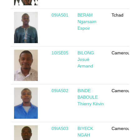
09IAS01
BERAM
Tchad
Ngarsaim
Espoir
10ISE05
BILONG
Cameroun
Josué
Armand
09IAS02
BINDE
Cameroun
BABOULE
Thierry Kévin
09IAS03
BIYECK
Cameroun
NGAH