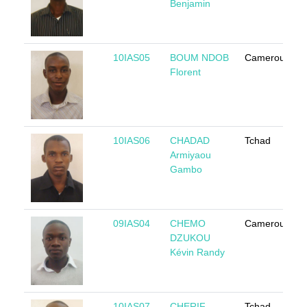
Benjamin
10IAS05
BOUM NDOB
Cameroun
Florent
10IAS06
CHADAD
Tchad
Armiyaou
Gambo
09IAS04
CHEMO
Cameroun
DZUKOU
Kévin Randy
10IAS07
CHERIF
Tchad