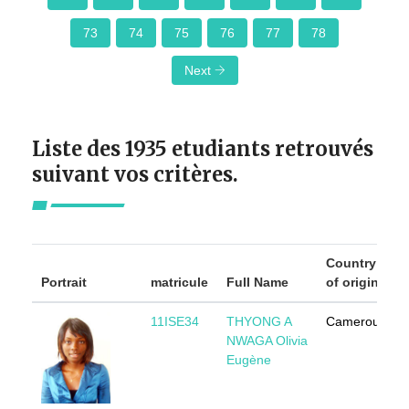
73
74
75
76
77
78
Next
Liste des 1935 etudiants retrouvés
suivant vos critères.
Country
Portrait
matricule
Full Name
of origin
11ISE34
THYONG A
Cameroun
NWAGA Olivia
Eugène