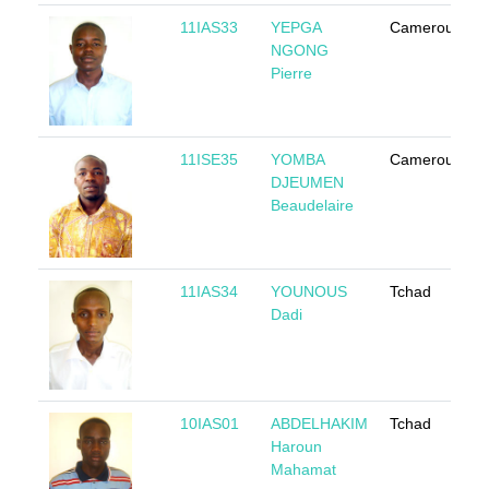
11IAS33
YEPGA
Cameroun
NGONG
Pierre
11ISE35
YOMBA
Cameroun
DJEUMEN
Beaudelaire
11IAS34
YOUNOUS
Tchad
Dadi
10IAS01
ABDELHAKIM
Tchad
Haroun
Mahamat