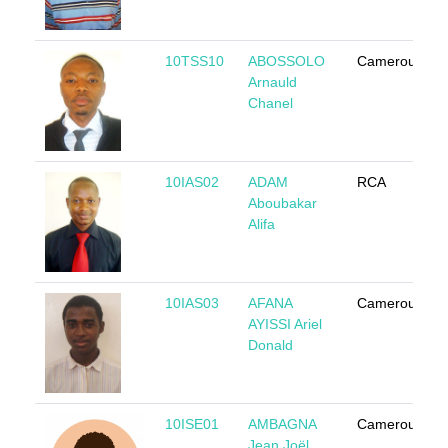
10TSS10
ABOSSOLO
Cameroun
Arnauld
Chanel
10IAS02
ADAM
RCA
Aboubakar
Alifa
10IAS03
AFANA
Cameroun
AYISSI Ariel
Donald
10ISE01
AMBAGNA
Cameroun
Jean Joël