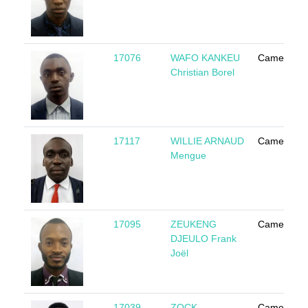
17076
WAFO KANKEU
Cameroun
Christian Borel
17117
WILLIE ARNAUD
Cameroun
Mengue
17095
ZEUKENG
Cameroun
DJEULO Frank
Joël
17039
ZOCK
Cameroun