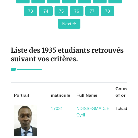
73
74
75
76
77
78
Next
Liste des 1935 etudiants retrouvés
suivant vos critères.
Country
Portrait
matricule
Full Name
of origin
17031
NDISSESMADJE
Tchad
Cyril