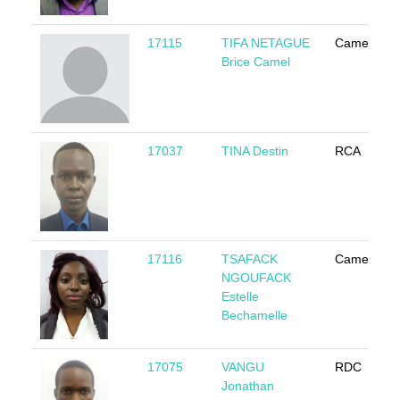
17115
TIFA NETAGUE
Cameroun
Brice Camel
17037
TINA Destin
RCA
17116
TSAFACK
Cameroun
NGOUFACK
Estelle
Bechamelle
17075
VANGU
RDC
Jonathan