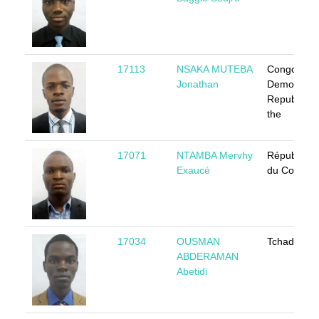
17113
NSAKA MUTEBA
Congo, the
Jonathan
Democratic
Republic of
the
17071
NTAMBA Mervhy
République
Exaucé
du Congo
17034
OUSMAN
Tchad
ABDERAMAN
Abetidi