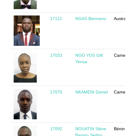
17112
NGAS Bienvenu
Australia
17033
NGO YOS Gift
Cameroun
Yensa
17070
NKAMENI Daniel
Cameroun
17092
NOUATIN Stève
Bénin
Baggio Sèdjro