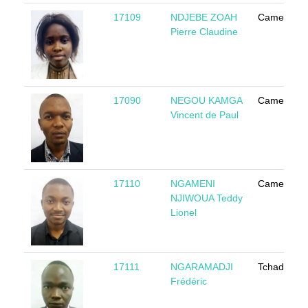
17109
NDJEBE ZOAH
Cameroun
Pierre Claudine
17090
NEGOU KAMGA
Cameroun
Vincent de Paul
17110
NGAMENI
Cameroun
NJIWOUA Teddy
Lionel
17111
NGARAMADJI
Tchad
Frédéric