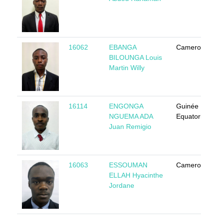
16062
EBANGA
Cameroun
BILOUNGA Louis
Martin Willy
16114
ENGONGA
Guinée
NGUEMA ADA
Equatoriale
Juan Remigio
16063
ESSOUMAN
Cameroun
ELLAH Hyacinthe
Jordane