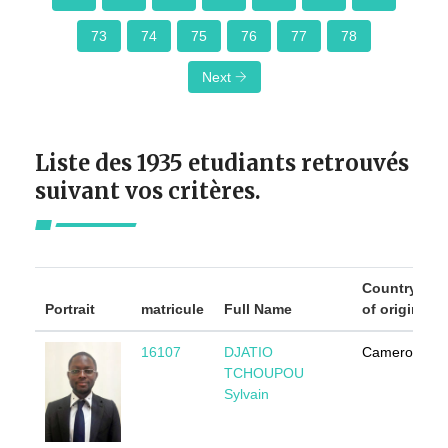
73
74
75
76
77
78
Next
Liste des 1935 etudiants retrouvés
suivant vos critères.
Country
Portrait
matricule
Full Name
of origin
16107
DJATIO
Cameroun
TCHOUPOU
Sylvain