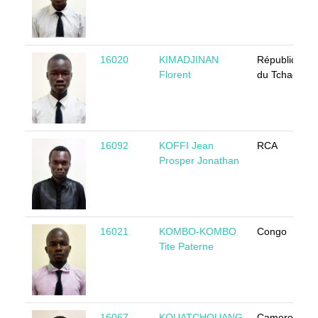
16020
KIMADJINAN
République
Florent
du Tchad
16092
KOFFI Jean
RCA
Prosper Jonathan
16021
KOMBO-KOMBO
Congo
Tite Paterne
16067
KOUATCHOUANG
Cameroun