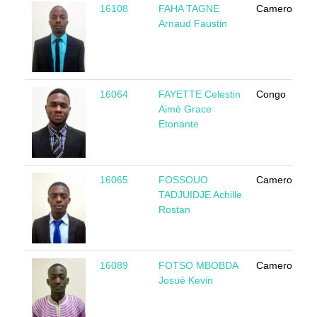
16108
FAHA TAGNE
Cameroun
Arnaud Faustin
16064
FAYETTE Celestin
Congo
Aimé Grace
Etonante
16065
FOSSOUO
Cameroun
TADJUIDJE Achille
Rostan
16089
FOTSO MBOBDA
Cameroun
Josué Kevin