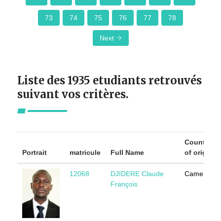
73
74
75
76
77
78
Next
Liste des 1935 etudiants retrouvés
suivant vos critères.
Country
Portrait
matricule
Full Name
of origin
12068
DJIDERE Claude
Cameroun
François