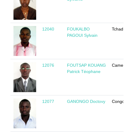
12040
FOUKALBO
Tchad
PAGOUI Sylvain
12076
FOUTSAP KOUANG
Cameroun
Patrick Téophane
12077
GANONGO Doctovy
Congo