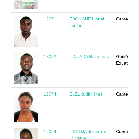
12071
EBONGUE Lionel
Cameroun
Junior
12072
EDU ADA Raimundo
Guinée
Equatoriale
12074
ELEL Judith Ines
Cameroun
12024
FONDJA Josseline
Cameroun
Sylvanie