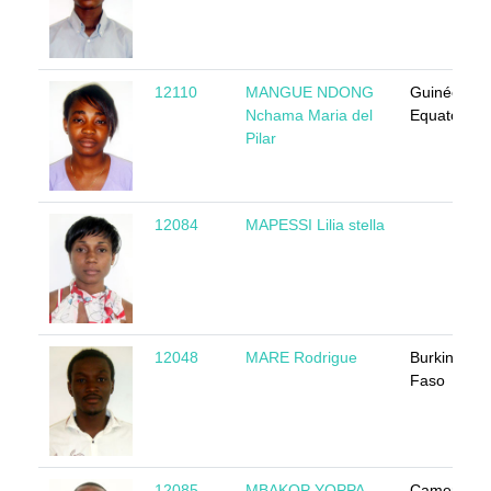
12110
MANGUE NDONG
Guinée
Nchama Maria del
Equatoriale
Pilar
12084
MAPESSI Lilia stella
12048
MARE Rodrigue
Burkina
Faso
12085
MBAKOP YOPPA
Cameroun