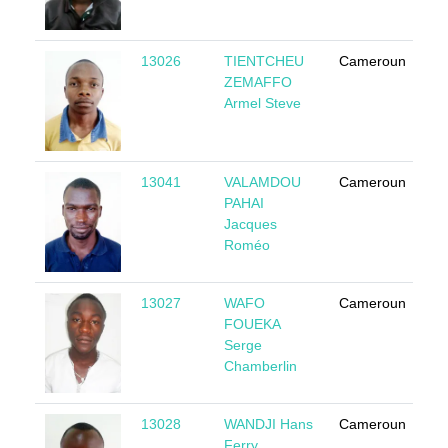
13026
TIENTCHEU
Cameroun
M
ZEMAFFO
Armel Steve
13041
VALAMDOU
Cameroun
M
PAHAI
Jacques
Roméo
13027
WAFO
Cameroun
M
FOUEKA
Serge
Chamberlin
13028
WANDJI Hans
Cameroun
M
Ferry