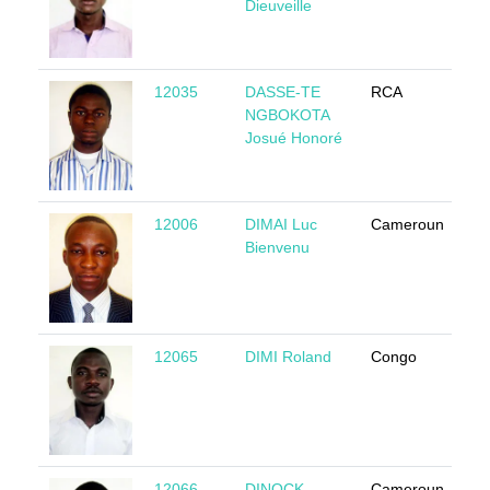
Dieuveille
12035
DASSE-TE
RCA
M
NGBOKOTA
Josué Honoré
12006
DIMAI Luc
Cameroun
M
Bienvenu
12065
DIMI Roland
Congo
M
12066
DINOCK
Cameroun
M