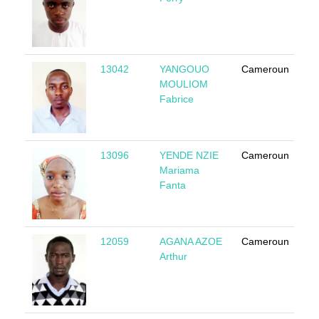
13042
YANGOUO
Cameroun
M
MOULIOM
Fabrice
13096
YENDE NZIE
Cameroun
F
Mariama
Fanta
12059
AGANA AZOE
Cameroun
M
Arthur