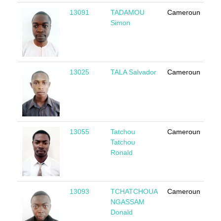
13091
TADAMOU
Cameroun
M
Simon
13025
TALA Salvador
Cameroun
M
13055
Tatchou
Cameroun
M
Tatchou
Ronald
13093
TCHATCHOUA
Cameroun
M
NGASSAM
Donald