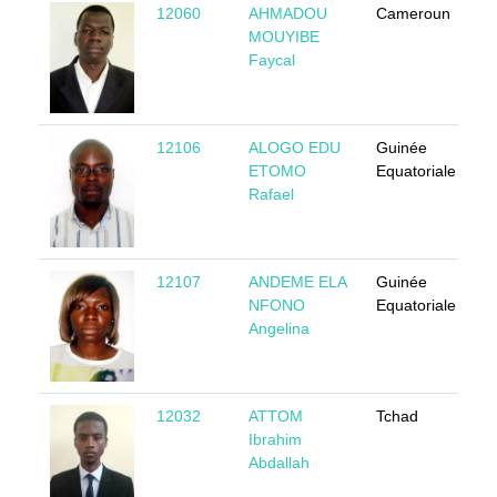
12060
AHMADOU
Cameroun
M
MOUYIBE
Faycal
12106
ALOGO EDU
Guinée
M
ETOMO
Equatoriale
Rafael
12107
ANDEME ELA
Guinée
F
NFONO
Equatoriale
Angelina
12032
ATTOM
Tchad
M
Ibrahim
Abdallah