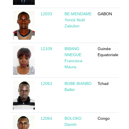
12033
BE-MENDAME
GABON
M
Yorick Noël
Zabulon
12109
BIBANG
Guinée
F
NNEGUE
Equatoriale
Francisca
Maura
12063
BOBE BIANBO
Tchad
M
Ballet
12064
BOLOKO
Congo
M
Dannh