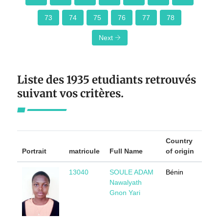
73
74
75
76
77
78
Next
Liste des 1935 etudiants retrouvés
suivant vos critères.
Country
Portrait
matricule
Full Name
of origin
Se
13040
SOULE ADAM
Bénin
F
Nawalyath
Gnon Yari