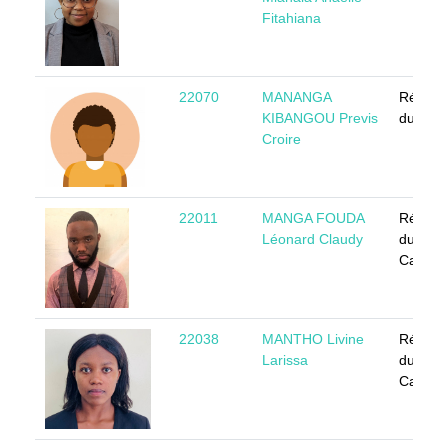
Fitahiana
22070
MANANGA
Républ
KIBANGOU Previs
du Con
Croire
22011
MANGA FOUDA
Républ
Léonard Claudy
du
Camer
22038
MANTHO Livine
Républ
Larissa
du
Camer