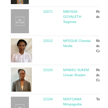
22071
MBOSSA
Républ
GOYALETH
du Con
Sagesse
22012
MFEGUE Chantal
Républ
Neslie
du
Camer
22103
MINKEU SUKEM
Républ
Ursule Shaden
du
Camer
22104
MINTOAMA
Togo
Mimpaguibe