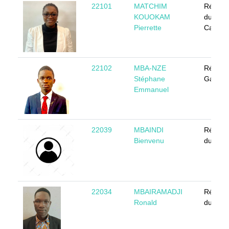
22101
MATCHIM
Républ
KOUOKAM
du
Pierrette
Camer
22102
MBA-NZE
Républ
Stéphane
Gabona
Emmanuel
22039
MBAINDI
Républ
Bienvenu
du Tch
22034
MBAIRAMADJI
Républ
Ronald
du Tch