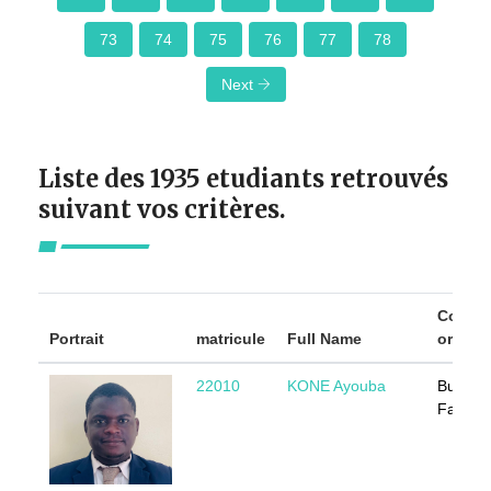
73
74
75
76
77
78
Next
Liste des 1935 etudiants retrouvés
suivant vos critères.
Countr
Portrait
matricule
Full Name
origin
22010
KONE Ayouba
Burkina
Faso