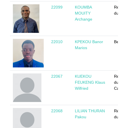
22099
KOUMBA
Républ
MOUITY
du Con
Archange
22010
KPEKOU Banor
Benin
Marios
22067
KUEKOU
Républ
FEUKENG Klaus
du
Wilfried
Camer
22068
LILIAN THURAN
Républ
Pakou
du Con