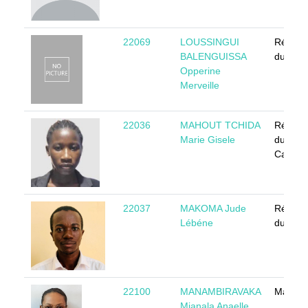
22069
LOUSSINGUI
Républ
BALENGUISSA
du Con
Opperine
Merveille
22036
MAHOUT TCHIDA
Républ
Marie Gisele
du
Camer
22037
MAKOMA Jude
Républ
Lébéne
du Con
22100
MANAMBIRAVAKA
Madaga
Mianala Anaelle