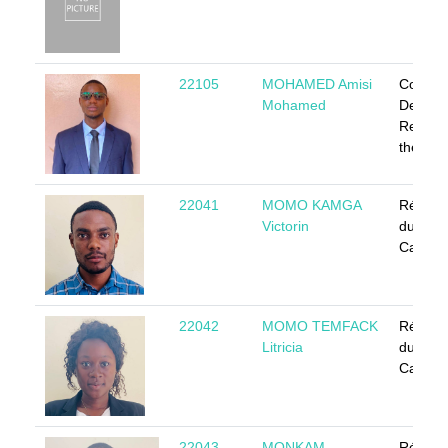
22105
MOHAMED Amisi
Congo, 
Mohamed
Democr
Republi
the
22041
MOMO KAMGA
Républ
Victorin
du
Camer
22042
MOMO TEMFACK
Républ
Litricia
du
Camer
22043
MONKAM
Républ