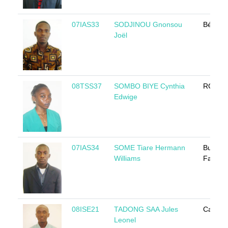
07IAS33
SODJINOU Gnonsou
Bénin
Joël
08TSS37
SOMBO BIYE Cynthia
RCA
Edwige
07IAS34
SOME Tiare Hermann
Burkina
Williams
Faso
08ISE21
TADONG SAA Jules
Camer
Leonel