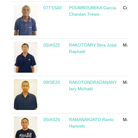
07TSS40
POUMBOUBEKA Garcia
Congo
Chardan Trésor
05IAS25
RAKOTOARY Bina Joad
Madaga
Raphaël
08ISE20
RAKOTONDRADANANY
Madaga
Iary Michaël
05IAS26
RAMANANJATO Ranto
Madaga
Harivelo