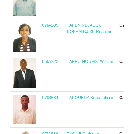
07IAS35
TAFEN NDJADOU
Camer
BOKAM NJIKE Rosaline
06IAS22
TAFFO NOUMSI William
Camer
07ISE34
TAFOUEDA Beaudelaire
Camer
07IAS36
TAGNE Christian
Camer