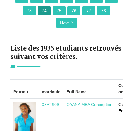
73
74
75
76
77
78
Next
Liste des 1935 etudiants retrouvés
suivant vos critères.
Countr
Portrait
matricule
Full Name
origin
08ATS09
OYANA MBA Conception
Guinée
Equator