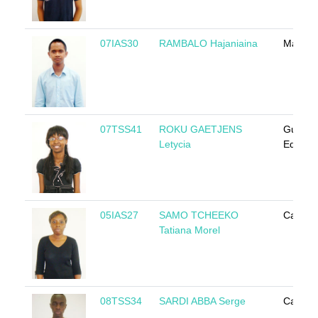
07IAS30
RAMBALO Hajaniaina
Madaga
07TSS41
ROKU GAETJENS
Guinée
Letycia
Equator
05IAS27
SAMO TCHEEKO
Camer
Tatiana Morel
08TSS34
SARDI ABBA Serge
Camer