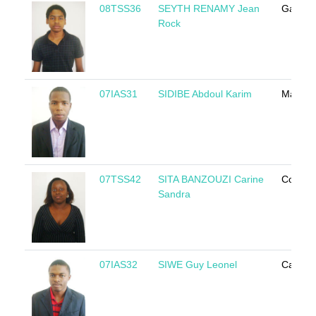
08TSS36
SEYTH RENAMY Jean
Gabon
Rock
07IAS31
SIDIBE Abdoul Karim
Mali
07TSS42
SITA BANZOUZI Carine
Congo
Sandra
07IAS32
SIWE Guy Leonel
Camer