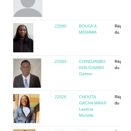
22090
BOUSA'A
Républi
MERAWA
du Came
22004
CHINDJANBO
Républi
KEB-IGNABO
du Tcha
Gaston
22026
CHOUTA
Républi
GACHA WANJI
du Came
Laeticia
Murielle