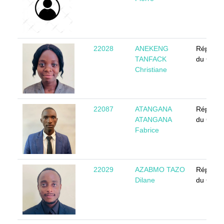
22028
ANEKENG
Républi
TANFACK
du Came
Christiane
22087
ATANGANA
Républi
ATANGANA
du Came
Fabrice
22029
AZABMO TAZO
Républi
Dilane
du Came