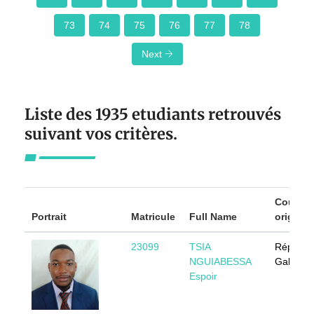
73
74
75
76
77
78
Next
Liste des 1935 etudiants retrouvés
suivant vos critères.
Country
Portrait
Matricule
Full Name
origin
23099
TSIA
Républi
NGUIABESSA
Gabonai
Espoir