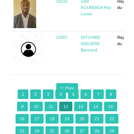
22031
DIBI
Républi
KOUNDIGA Rey
du Cong
Lionel
22057
DITCHIBE
Républi
DADJERE
du Tcha
Bertrand
Prev
1
2
3
4
5
6
7
8
9
10
11
12
13
14
15
16
17
18
19
20
21
22
23
24
25
26
27
28
29