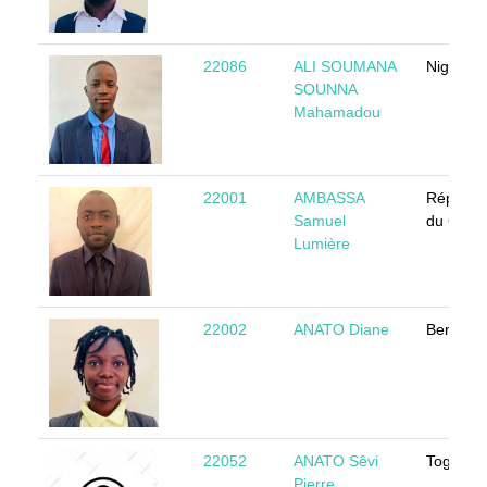
22086
ALI SOUMANA
Niger
SOUNNA
Mahamadou
22001
AMBASSA
Républi
Samuel
du Came
Lumière
22002
ANATO Diane
Benin
22052
ANATO Sêvi
Togo
Pierre