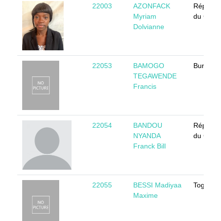
22003
AZONFACK
Républi
Myriam
du Came
Dolvianne
22053
BAMOGO
Burkina 
TEGAWENDE
Francis
22054
BANDOU
Républi
NYANDA
du Came
Franck Bill
22055
BESSI Madiyaa
Togo
Maxime