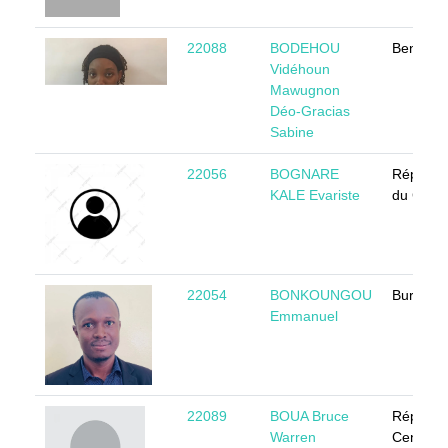
22088
BODEHOU
Benin
Vidéhoun
Mawugnon
Déo-Gracias
Sabine
22056
BOGNARE
Républi
KALE Evariste
du Came
22054
BONKOUNGOU
Burkina 
Emmanuel
22089
BOUA Bruce
Républi
Warren
Centrafr