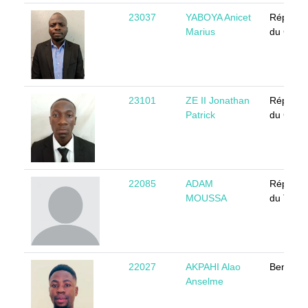
23037
YABOYA Anicet
Républi
Marius
du Came
23101
ZE II Jonathan
Républi
Patrick
du Came
22085
ADAM
Républi
MOUSSA
du Tcha
22027
AKPAHI Alao
Benin
Anselme