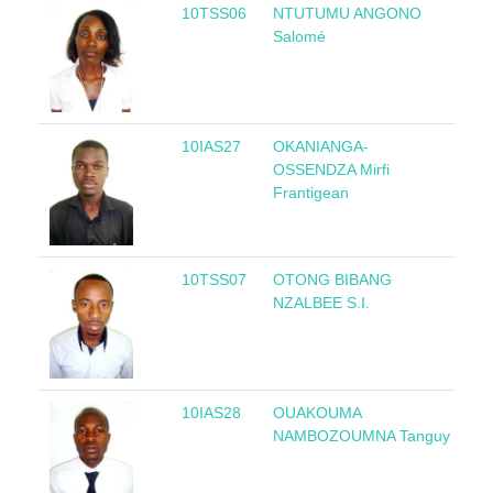
10TSS06
NTUTUMU ANGONO
Gu
Salomé
Eq
10IAS27
OKANIANGA-
Co
OSSENDZA Mirfi
Frantigean
10TSS07
OTONG BIBANG
Gu
NZALBEE S.I.
Eq
10IAS28
OUAKOUMA
R
NAMBOZOUMNA Tanguy