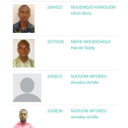
10IAS22
NGUEMDJO KAMGUEM
Ca
Ulrich Boris
10TSS35
NIEKE MOUDIONGUI
Co
Harold Teddy
10ISE11
NJOUOM MFOKEU
Ca
Amadou Achille
10ISE36
NJOUOM MFOKEU
Ca
amadou achille