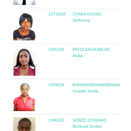
10TSS08
OYANA ESONO
Gu
Sinforosa
Eq
10IAS29
PATOUOKOUMCHE
Abiba
10ISE38
RAHARIHERINAMBININA
Ma
Violette Joelle
10IAS30
SOBZE DONGMO
Ca
Berthold Jordan