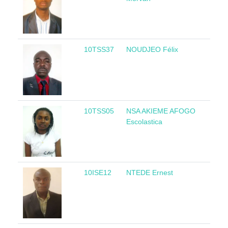
10TSS37
NOUDJEO Félix
R
10TSS05
NSA AKIEME AFOGO
Gu
Escolastica
Eq
10ISE12
NTEDE Ernest
Ca