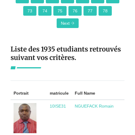
73
74
75
76
77
78
Next
Liste des 1935 etudiants retrouvés
suivant vos critères.
Co
Portrait
matricule
Full Name
or
10ISE31
NGUEFACK Romain
Ca