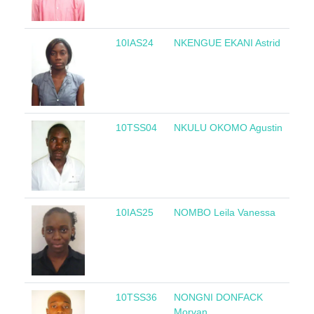
10IAS24
NKENGUE EKANI Astrid
Ca
10TSS04
NKULU OKOMO Agustin
Gu
Eq
10IAS25
NOMBO Leila Vanessa
Ca
10TSS36
NONGNI DONFACK
Ca
Morvan