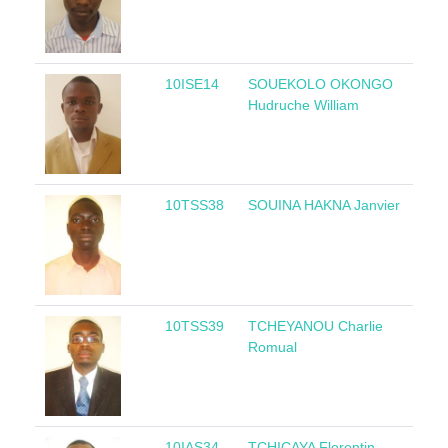
10ISE14
SOUEKOLO OKONGO
Co
Hudruche William
10TSS38
SOUINA HAKNA Janvier
Ca
10TSS39
TCHEYANOU Charlie
Ca
Romual
10IAS34
TCHICAYA Florentin
Co