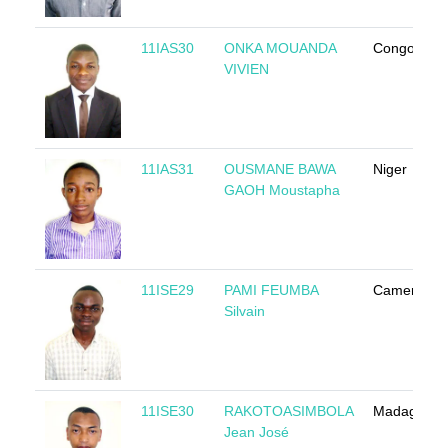
11IAS30
ONKA MOUANDA
Congo
VIVIEN
11IAS31
OUSMANE BAWA
Niger
GAOH Moustapha
11ISE29
PAMI FEUMBA
Cameroun
Silvain
11ISE30
RAKOTOASIMBOLA
Madagasca
Jean José