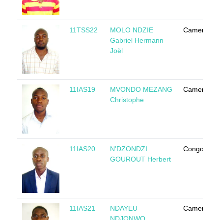
11TSS22
MOLO NDZIE
Cameroun
Gabriel Hermann
Joël
11IAS19
MVONDO MEZANG
Cameroun
Christophe
11IAS20
N’DZONDZI
Congo
GOUROUT Herbert
11IAS21
NDAYEU
Cameroun
NDJONWO