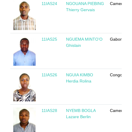
11IAS24
NGOUANA PIEBING
Cameroun
Thierry Gervais
11IAS25
NGUEMA MINTO’O
Gabon
Ghislain
11IAS26
NGUIA KIMBO
Congo
Herdia Rolina
11IAS28
NYEMB BOGLA
Cameroun
Lazare Berlin