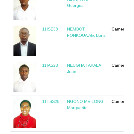
Georges
11ISE38
NEMBOT
Cameroun
FONKOUA Alix Boris
11IAS23
NEUGHA TAKALA
Cameroun
Jean
11TSS25
NGONO MVILONG
Cameroun
Marguerite