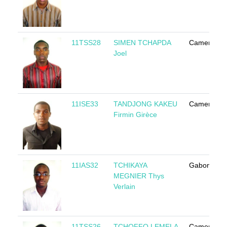
11TSS28
SIMEN TCHAPDA
Cameroun
Joel
11ISE33
TANDJONG KAKEU
Cameroun
Firmin Girèce
11IAS32
TCHIKAYA
Gabon
MEGNIER Thys
Verlain
11TSS26
TCHOFFO LEMELA
Cameroun