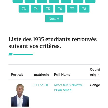
73
74
75
76
77
78
Next
Liste des 1935 etudiants retrouvés
suivant vos critères.
Country of
Portrait
matricule
Full Name
origin
11TSS18
MAZOUKA NKAYA
Congo
Brian Amen