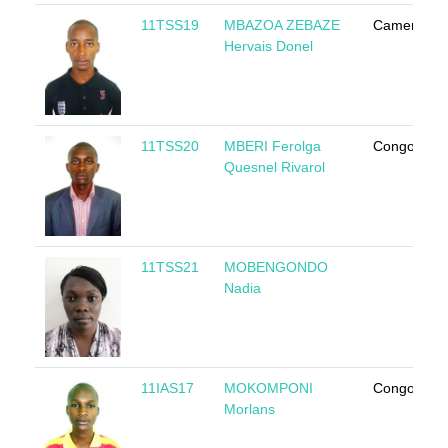
11TSS19
MBAZOA ZEBAZE
Cameroun
Hervais Donel
11TSS20
MBERI Ferolga
Congo
Quesnel Rivarol
11TSS21
MOBENGONDO
Nadia
11IAS17
MOKOMPONI
Congo
Morlans